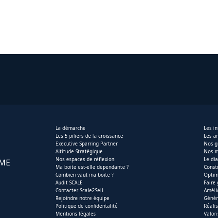
La démarche
Les i
Les 5 piliers de la croissance
Les ar
Executive Sparring Partner
Nos g
Altitude Stratégique
Nos m
Nos espaces de réflexion
Le di
PME
Ma boite est-elle dependante ?
Const
Combien vaut ma boite ?
Optim
Audit SCALE
Faire
Contacter Scale2Sell
Améli
Rejoindre notre équipe
Génér
Politique de confidentalité
Réali
Mentions légales
Valor