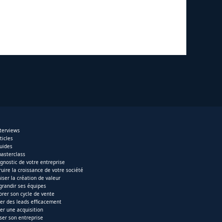
nterviews
ticles
uides
asterclass
agnostic de votre entreprise
ruire la croissance de votre société
iser la création de valeur
 grandir ses équipes
orer son cycle de vente
er des leads efficacement
ser une acquisition
iser son entreprise