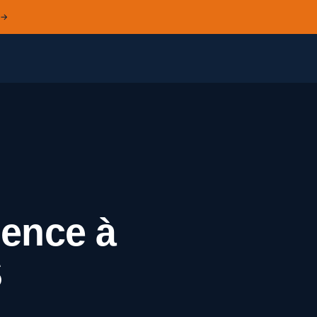
 →
gence à
S