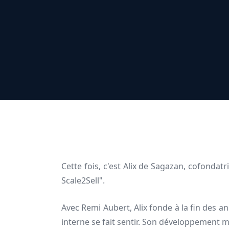
Cette fois, c'est Alix de Sagazan, cofonda
Scale2Sell".
Avec Remi Aubert, Alix fonde à la fin des a
interne se fait sentir. Son développement ma