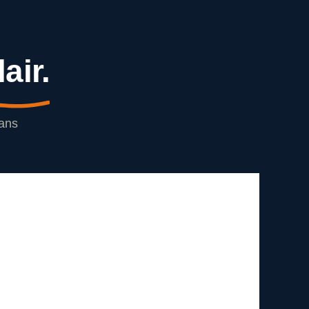
lair.
Sans