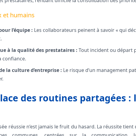
t prestataires, rendant difficile la consolidation des priorité
x et humains
pour l’équipe :
Les collaborateurs peinent à savoir « qui déci
.
 à la qualité des prestataires :
Tout incident ou départ p
la confiance.
e la culture d’entreprise :
Le risque d’un management pat
r.
ace des routines partagées : l
ée réussie n’est jamais le fruit du hasard. La réussite tient
tines communes, centrées sur la communication, la