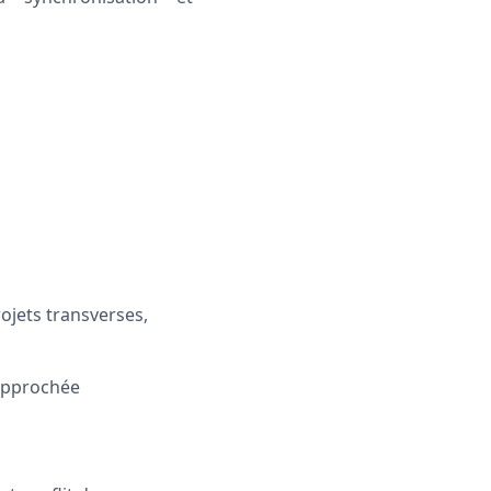
rojets transverses,
rapprochée