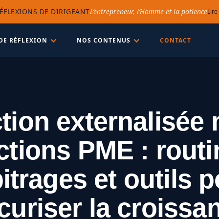
ÉFLEXIONS DE DIRIGEANT
L’entrepreneur, l’Homme et la patience
Lire
DE RÉFLEXION
NOS CONTENUS
CONTACT
tion externalisée 
ctions PME : routi
itrages et outils 
curiser la croissa