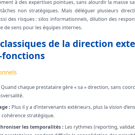
dement à des expertises pointues, sans alourdir la masse sal
ches non stratégiques. Mais déléguer plusieurs direct
si des risques : silos informationnels, dilution des respons
e de sens pour les équipes internes.
classiques de la direction ext
-fonctions
onnels
Quand chaque prestataire gère « sa » direction, sans coord
versalité.
age :
Plus il y a d’intervenants extérieurs, plus la vision d’
 cohérence stratégique.
chroniser les temporalités :
Les rythmes (reporting, validati