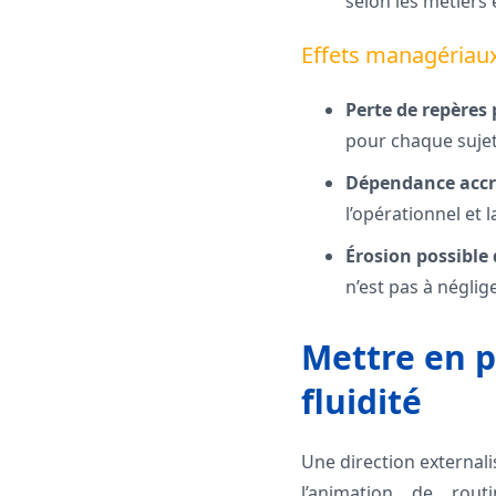
selon les métiers e
Effets managériau
Perte de repères 
pour chaque sujet
Dépendance accrue
l’opérationnel et 
Érosion possible d
n’est pas à néglige
Mettre en pl
fluidité
Une direction externalis
l’animation de rou