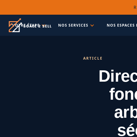
R
VOTRE ÉTAPE
NOS SERVICES
NOS ESPACES 
ARTICLE
Direc
fon
arb
sé