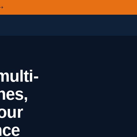
 →
multi-
nes,
pour
nce