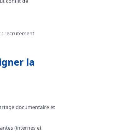
t conflit de
x : recrutement
igner la
 partage documentaire et
antes (internes et