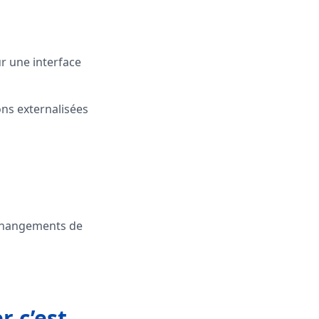
ur une interface
ons externalisées
 changements de
r c’est