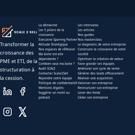
La démarche
Les interviews
Les 5 piliers de la
Les articles
croissance
Nos guides
Executive Sparring Partner
Nos masterclass
Transformer la
Altitude Stratégique
Le diagnostic de votre entreprise
Nos espaces de réflexion
Construire la croissance de votre
croissance des
Ma boite est-elle
société
dependante ?
Optimiser la création de valeur
PME et ETI, de la
Combien vaut ma boite ?
Faire grandir ses équipes
structuration à
Audit SCALE
Améliorer son cycle de vente
Contacter Scale2Sell
Générer des leads efficacement
la cession.
Rejoindre notre équipe
Réaliser une acquisition
Politique de confidentalité
Valoriser son entreprise
Mentions légales
Restructurer son entreprise
Suggérer un invité au
Lever des fonds
podcast
Céder son entreprise