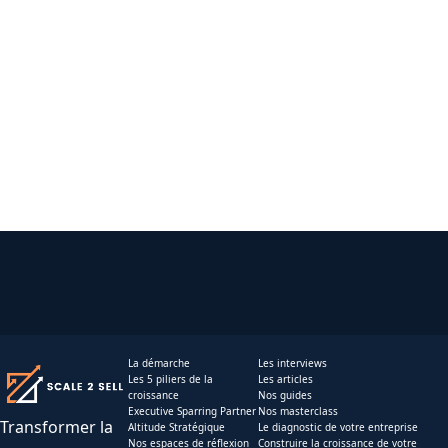
La démarche
Les interviews
Les 5 piliers de la
Les articles
croissance
Nos guides
Executive Sparring Partner
Nos masterclass
Transformer la
Altitude Stratégique
Le diagnostic de votre entreprise
Nos espaces de réflexion
Construire la croissance de votre