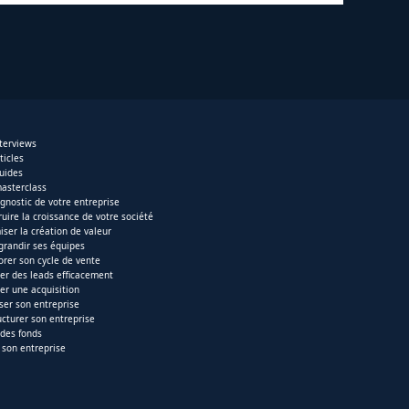
nterviews
ticles
uides
asterclass
agnostic de votre entreprise
ruire la croissance de votre société
iser la création de valeur
 grandir ses équipes
orer son cycle de vente
er des leads efficacement
ser une acquisition
iser son entreprise
ucturer son entreprise
 des fonds
 son entreprise