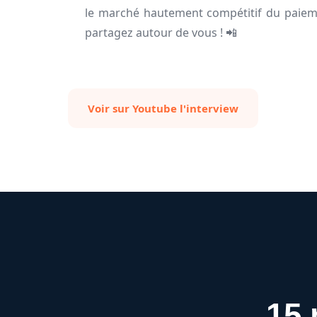
le marché hautement compétitif du paiemen
partagez autour de vous ! 📲
Voir sur Youtube l'interview
15 