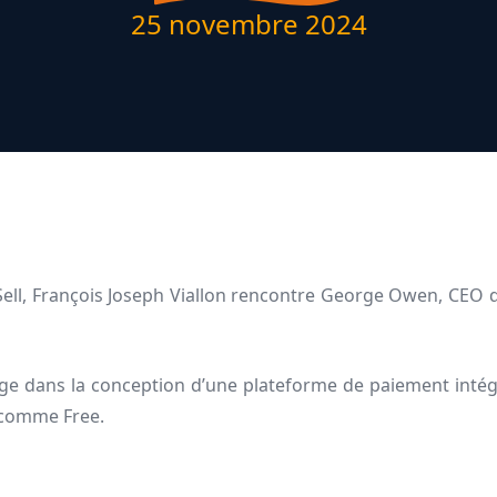
25 novembre 2024
ell, François Joseph Viallon rencontre George Owen, CEO d
ge dans la conception d’une plateforme de paiement intég
 comme Free.