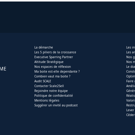
La démarche
Les i
Les 5 piliers de la croissance
Les ar
Executive Sparring Partner
Nos g
Altitude Stratégique
Nos m
Nos espaces de réflexion
Le di
PME
Ma boite est-elle dependante ?
Const
Combien vaut ma boite ?
Optim
Audit SCALE
Faire
Contacter Scale2Sell
Améli
Rejoindre notre équipe
Génér
Politique de confidentalité
Réali
Mentions légales
Valor
Suggérer un invité au podcast
Restr
Lever
Céder