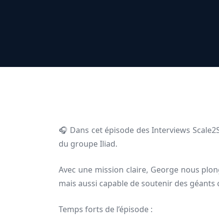
🎧 Dans cet épisode des Interviews Scale2S
du groupe Iliad.
Avec une mission claire, George nous plon
mais aussi capable de soutenir des géants
Temps forts de l’épisode :