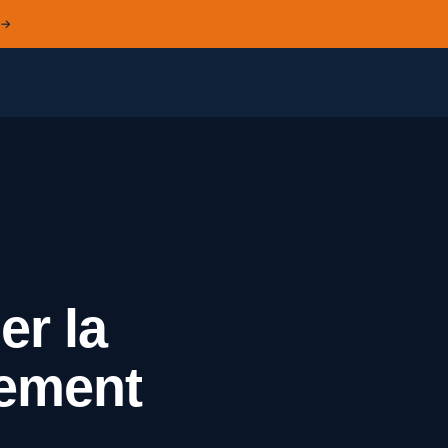
 →
er la
iement