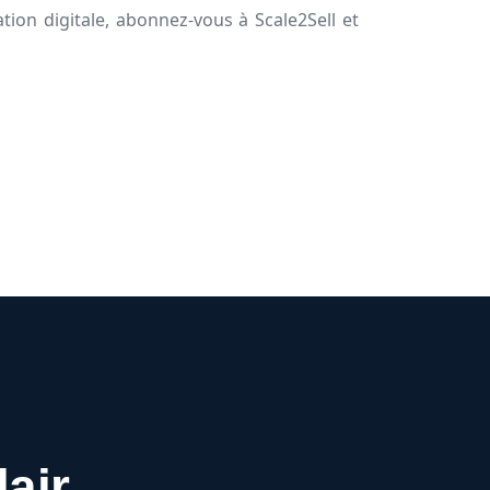
ion digitale, abonnez-vous à Scale2Sell et
lair.