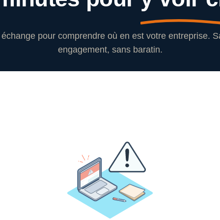
échange pour comprendre où en est votre entreprise. 
engagement, sans baratin.