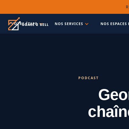
R
VOTRE ÉTAPE
NOS SERVICES
NOS ESPACES 
PODCAST
Geor
chaîn